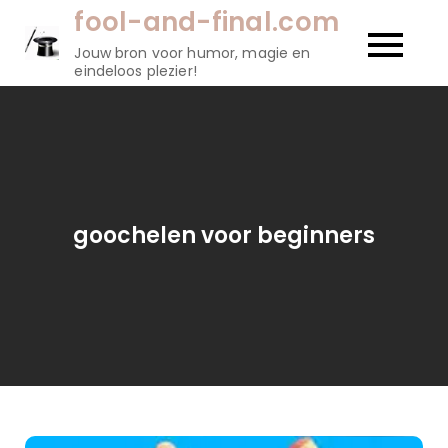
Naar
fool-and-final.com
de
Jouw bron voor humor, magie en
inhoud
eindeloos plezier!
gaan
goochelen voor beginners