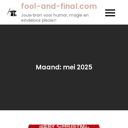
Naar
fool-and-final.com
de
Jouw bron voor humor, magie en
inhoud
eindeloos plezier!
gaan
Maand:
mei 2025