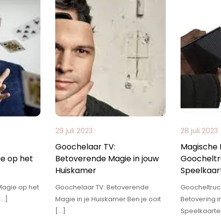
29 juli 2023
28 juli 2023
Goochelaar TV:
Magische 
e op het
Betoverende Magie in jouw
Goocheltr
Huiskamer
Speelkaar
Magie op het
Goochelaar TV: Betoverende
Goocheltruc
[…]
Magie in je Huiskamer Ben je ooit
Betovering i
[…]
Speelkaarten