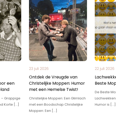
23 juli 2026
22 juli 2026
Ontdek de Vreugde van
Lachwekk
or een
Christelijke Moppen: Humor
Beste Mop
eland
met een Hemelse Twist!
De Beste Mo
 – Grappige
Christelijke Moppen: Een Glimlach
Lachwekken
nd Korte […]
met een Boodschap Christelijke
Humor is […]
Moppen: Een […]