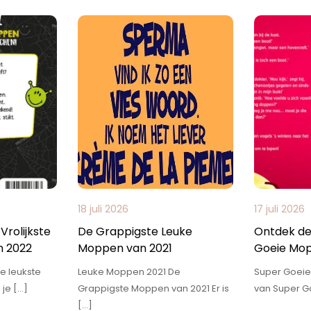
18 juli 2026
17 juli 2026
Vrolijkste
De Grappigste Leuke
Ontdek de
n 2022
Moppen van 2021
Goeie Mo
e leukste
Leuke Moppen 2021 De
Super Goeie
je […]
Grappigste Moppen van 2021 Er is
van Super G
[…]