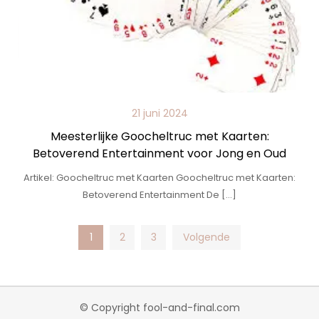
21 juni 2024
Meesterlijke Goocheltruc met Kaarten:
Betoverend Entertainment voor Jong en Oud
Artikel: Goocheltruc met Kaarten Goocheltruc met Kaarten:
Betoverend Entertainment De […]
Posts
1
2
3
Volgende
pagination
© Copyright fool-and-final.com