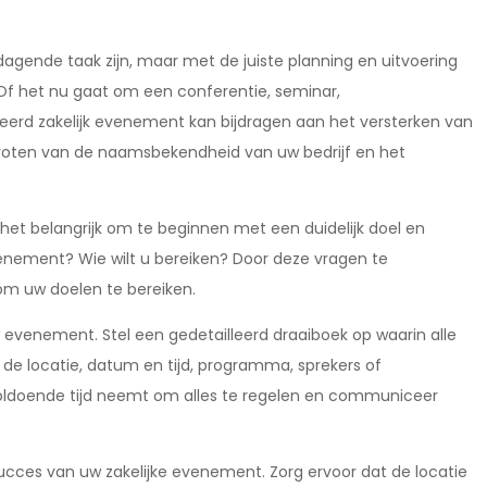
agende taak zijn, maar met de juiste planning en uitvoering
. Of het nu gaat om een conferentie, seminar,
eerd zakelijk evenement kan bijdragen aan het versterken van
groten van de naamsbekendheid van uw bedrijf en het
het belangrijk om te beginnen met een duidelijk doel en
enement? Wie wilt u bereiken? Door deze vragen te
om uw doelen te bereiken.
 evenement. Stel een gedetailleerd draaiboek op waarin alle
e locatie, datum en tijd, programma, sprekers of
 voldoende tijd neemt om alles te regelen en communiceer
 succes van uw zakelijke evenement. Zorg ervoor dat de locatie