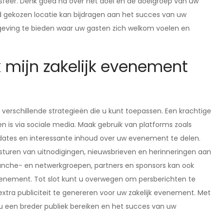
en sfeer. Denk goed na over het doel en de doelgroep van uw
d gekozen locatie kan bijdragen aan het succes van uw
ving te bieden waar uw gasten zich welkom voelen en
 mijn zakelijk evenement
 verschillende strategieën die u kunt toepassen. Een krachtige
s via sociale media. Maak gebruik van platforms zoals
pdates en interessante inhoud over uw evenement te delen.
sturen van uitnodigingen, nieuwsbrieven en herinneringen aan
anche- en netwerkgroepen, partners en sponsors kan ook
venement. Tot slot kunt u overwegen om persberichten te
xtra publiciteit te genereren voor uw zakelijk evenement. Met
u een breder publiek bereiken en het succes van uw