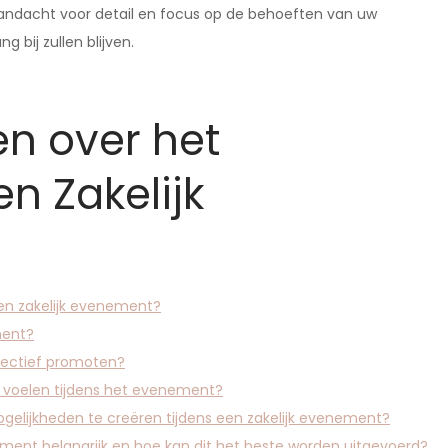
 aandacht voor detail en focus op de behoeften van uw
 bij zullen blijven.
n over het
n Zakelijk
een zakelijk evenement?
ment?
fectief promoten?
m voelen tijdens het evenement?
elijkheden te creëren tijdens een zakelijk evenement?
ement belangrijk en hoe kan dit het beste worden uitgevoerd?