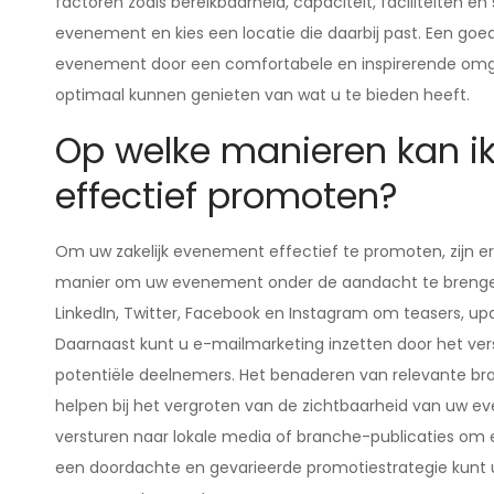
factoren zoals bereikbaarheid, capaciteit, faciliteiten 
evenement en kies een locatie die daarbij past. Een goe
evenement door een comfortabele en inspirerende omge
optimaal kunnen genieten van wat u te bieden heeft.
Op welke manieren kan ik
effectief promoten?
Om uw zakelijk evenement effectief te promoten, zijn er
manier om uw evenement onder de aandacht te brengen i
LinkedIn, Twitter, Facebook en Instagram om teasers, u
Daarnaast kunt u e-mailmarketing inzetten door het ver
potentiële deelnemers. Het benaderen van relevante br
helpen bij het vergroten van de zichtbaarheid van uw e
versturen naar lokale media of branche-publicaties om e
een doordachte en gevarieerde promotiestrategie kunt 