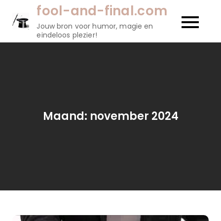
Naar
fool-and-final.com
de
Jouw bron voor humor, magie en
inhoud
eindeloos plezier!
gaan
Maand:
november 2024