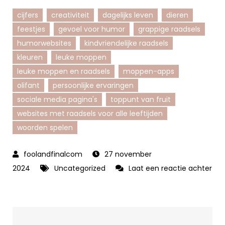
cijfers
creativiteit
dagelijks leven
dieren
feestjes
gevoel voor humor
grappige raadsels
humorwebsites
kindvriendelijke raadsels
kleuren
leuke moppen
leuke moppen en raadsels
moppen-apps
olifant
persoonlijke ervaringen
sociale media pagina's
toppunt van fruit
websites met raadsels voor alle leeftijden
woorden spelen
27 november
2024
Uncategorized
Laat een reactie achter
op
Ontdek
de
Grappige