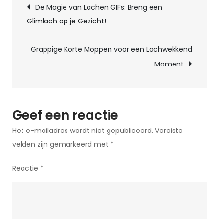
Berichtnavigatie
De Magie van Lachen GIFs: Breng een
Wereld
Glimlach op je Gezicht!
van
Leuke
Grappige Korte Moppen voor een Lachwekkend
Moppen
Moment
en
Raadsels!
Geef een reactie
Het e-mailadres wordt niet gepubliceerd.
Vereiste
velden zijn gemarkeerd met
*
Reactie
*