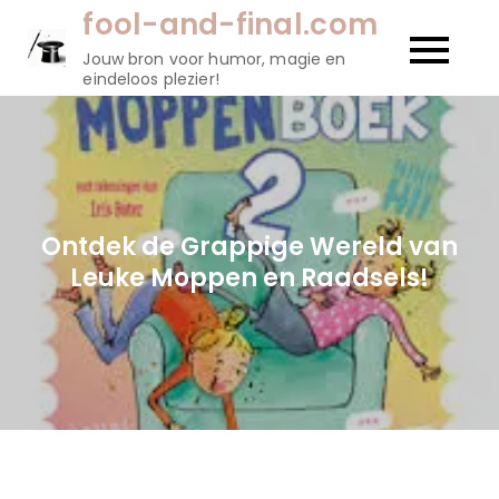
Naar
fool-and-final.com
de
Jouw bron voor humor, magie en
inhoud
eindeloos plezier!
gaan
Ontdek de Grappige Wereld van
Leuke Moppen en Raadsels!