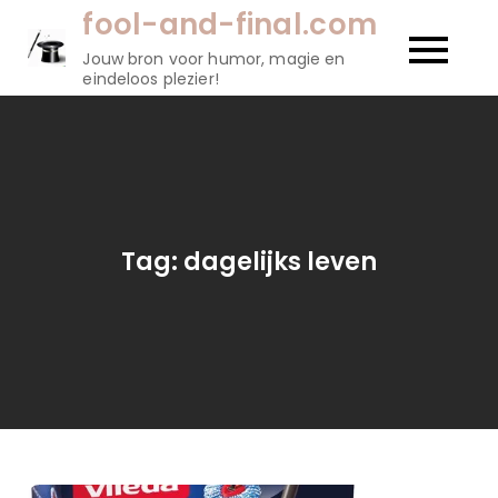
Naar
fool-and-final.com
de
Jouw bron voor humor, magie en
inhoud
eindeloos plezier!
gaan
Tag:
dagelijks leven