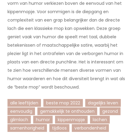
vorm van humor verkiezen boven de eenvoud van het
kippenmopje. Voor sommigen is de diepgang en
complexiteit van een grap belangrijker dan de directe
lach die een klassieke mop kan opwekken. Deze groep
geniet vaak van humor die speelt met taal, dubbele
betekenissen of maatschappelijke satire, waarbij het
plezier ligt in het ontrafelen van de verborgen humor in
plaats van een directe punchline. Het is interessant om
te zien hoe verschillende mensen diverse vormen van
humor waarderen en hoe dit diversiteit brengt in wat als
de “beste mop” wordt beschouwd.
alle leeftijden
beste mop 2022
dagelijks leven
eenvoudig
gemakkelijk te onthouden
gezond
glimlach
humor
kippenmopje
lachen
samenhorigheid
tijdloos
verbondenheid