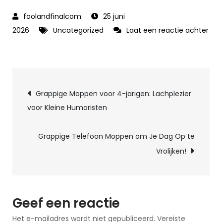
25 juni
2026
Uncategorized
Laat een reactie achter
op
De
Lachwekkende
Berichtnavigatie
Winnaar:
Grappige Moppen voor 4-jarigen: Lachplezier
Beste
voor Kleine Humoristen
Mop
van
Grappige Telefoon Moppen om Je Dag Op te
2022
Vrolijken!
Geef een reactie
Het e-mailadres wordt niet gepubliceerd.
Vereiste