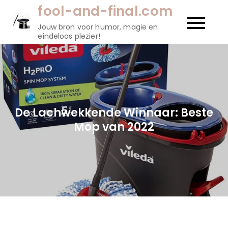
Naar
fool-and-final.com
de
Jouw bron voor humor, magie en
inhoud
eindeloos plezier!
gaan
De Lachwekkende Winnaar: Beste
Mop van 2022