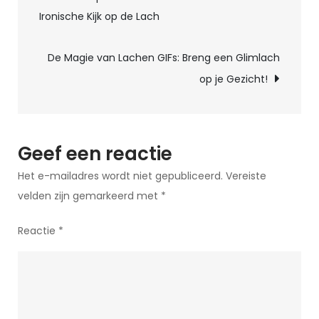
Humor:
Ironische Kijk op de Lach
Grappige
Momenten
De Magie van Lachen GIFs: Breng een Glimlach
met
op je Gezicht!
het
Looprek
Geef een reactie
Het e-mailadres wordt niet gepubliceerd.
Vereiste
velden zijn gemarkeerd met
*
Reactie
*