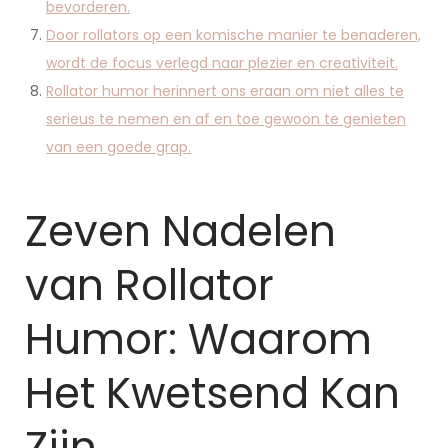
bevorderen.
Door rollators op een komische manier te benaderen,
wordt de focus verlegd naar plezier en creativiteit.
Rollator humor herinnert ons eraan om niet alles te
serieus te nemen en af en toe gewoon te genieten
van een goede grap.
Zeven Nadelen
van Rollator
Humor: Waarom
Het Kwetsend Kan
Zijn