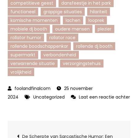
competitieve geest
dansfeestje in het park
functioneel
grappige situaties
hilariteit
komische momenten
lachen
looprek
mobiele dj booth
oudere mensen
plezier
rollator humor
rollator race
rollende boodschappenkar
rollende dj booth
supermarkt
verbondenheid
verwarrende situatie
verzorgingstehuis
vrolijkheid
25 november
2024
Uncategorized
Laat een reactie achter
op
Lachen
met
Berichtnavigatie
Rollator
De Scherpte van Sarcastische Humor: Een