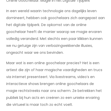
Online Goochelaar: Magie in het Digitale Tijdperk
In een wereld waarin technologie ons dagelijks leven
domineert, hebben ook goochelaars zich aangepast aan
het digitale tijdperk. De opkomst van de online
goochelaar heeft de manier waarop we magie ervaren
volledig veranderd. Met slechts een paar klikken kunnen
we nu getuige zijn van verbazingwekkende illusies,
ongeacht waar we ons bevinden.
Maar wat is een online goochelaar precies? Het is een
artiest die zijn of haar magische vaardigheden en trucs
via internet presenteert. Via livestreams, video’s en
interactieve shows brengen online goochelaars de
magie rechtstreeks naar ons scherm. Ze betrekken het
publiek bij hun acts en creëren zo een unieke ervaring
die virtueel is maar toch zo echt voelt.