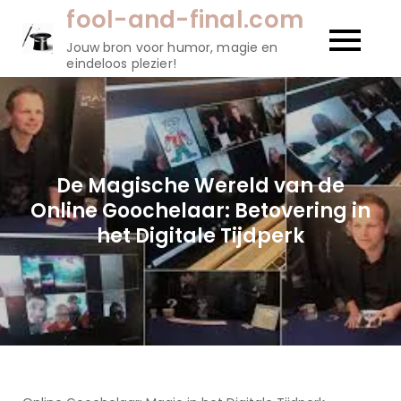
Naar
fool-and-final.com
de
Jouw bron voor humor, magie en
inhoud
eindeloos plezier!
gaan
De Magische Wereld van de
Online Goochelaar: Betovering in
het Digitale Tijdperk