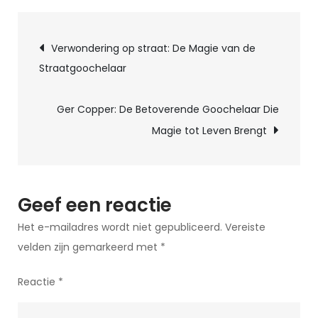
Magische
Berichtnavigatie
Wereld
Verwondering op straat: De Magie van de
van
Straatgoochelaar
de
Online
Ger Copper: De Betoverende Goochelaar Die
Goochelaar:
Magie tot Leven Brengt
Betovering
in
het
Digitale
Geef een reactie
Tijdperk
Het e-mailadres wordt niet gepubliceerd.
Vereiste
velden zijn gemarkeerd met
*
Reactie
*