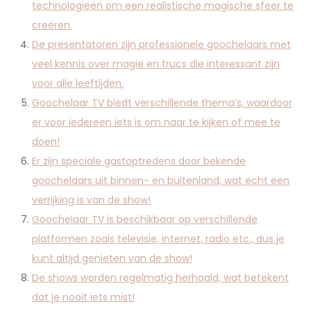
technologieën om een ​​realistische magische sfeer te
creëren.
De presentatoren zijn professionele goochelaars met
veel kennis over magie en trucs die interessant zijn
voor alle leeftijden.
Goochelaar TV biedt verschillende thema’s, waardoor
er voor iedereen iets is om naar te kijken of mee te
doen!
Er zijn speciale gastoptredens door bekende
goochelaars uit binnen- en buitenland, wat echt een
verrijking is van de show!
Goochelaar TV is beschikbaar op verschillende
platformen zoals televisie, internet, radio etc., dus je
kunt altijd genieten van de show!
De shows worden regelmatig herhaald, wat betekent
dat je nooit iets mist!