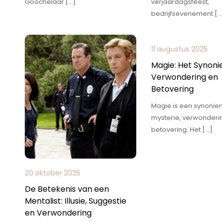
Goochelaar […]
verjaardagsfeest,
bedrijfsevenement […
11 augustus 2025
Magie: Het Synon
Verwondering en
Betovering
Magie is een synonie
mysterie, verwonderi
betovering. Het […]
20 oktober 2025
De Betekenis van een
Mentalist: Illusie, Suggestie
en Verwondering