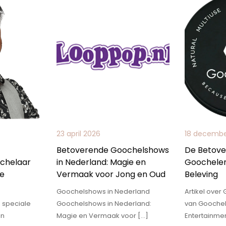
23 april 2026
18 decembe
Betoverende Goochelshows
De Betove
ochelaar
in Nederland: Magie en
Goochelen
le
Vermaak voor Jong en Oud
Beleving
Goochelshows in Nederland
Artikel ove
 speciale
Goochelshows in Nederland:
van Goochel
en
Magie en Vermaak voor […]
Entertainme