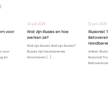
]
24 juli 2025
12 juni 2025
iem voor
Wat zijn illusies en hoe
Illusionist
werken ze?
Betoveren
Handbere
Wat zijn illusies Wat zijn illusies?
m voor
Illusies zijn fascinerende
Artikel: Illu
ng en
fenomenen […]
Illusionist T
Betoverende