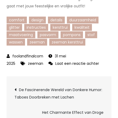
gaat met jouw feestelijke en vrolijke outfit!
comfort
design
details
duurzaamheid
glitter
instructies
kersttrui
kwaliteit
maatvoering
pasvorm
pompons
stof
wassen
zeeman
zeeman kersttrui
31 mei
op
2025
zeeman
Laat een reactie achter
Feestelijk
in
Berichtnavigatie
Stijl:
De Fascinerende Wereld van Donkere Humor:
Ontdek
Taboes Doorbreken met Lachen
de
Trendy
Het Charmante Effect van Droge
Zeeman