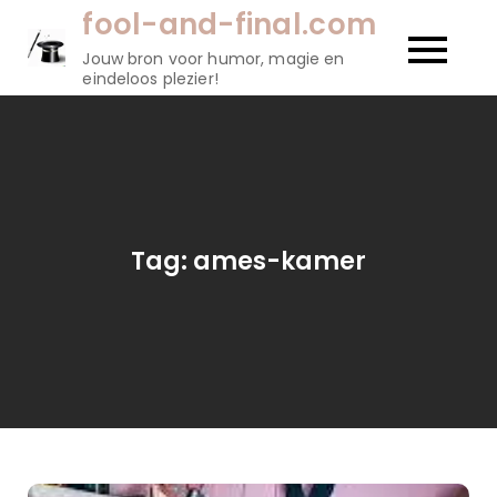
Naar
fool-and-final.com
de
Jouw bron voor humor, magie en
inhoud
eindeloos plezier!
gaan
Tag:
ames-kamer