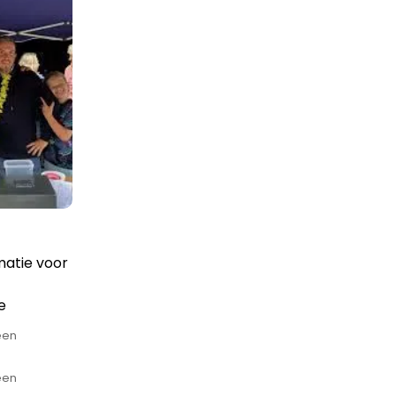
matie voor
e
een
een