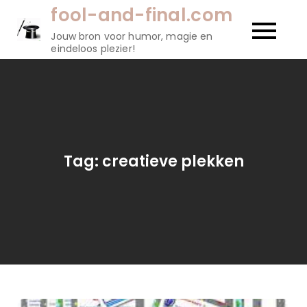
Naar
fool-and-final.com
de
Jouw bron voor humor, magie en
inhoud
eindeloos plezier!
gaan
Tag:
creatieve plekken