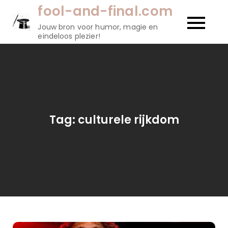
Naar
fool-and-final.com
de
Jouw bron voor humor, magie en
inhoud
eindeloos plezier!
gaan
Tag:
culturele rijkdom