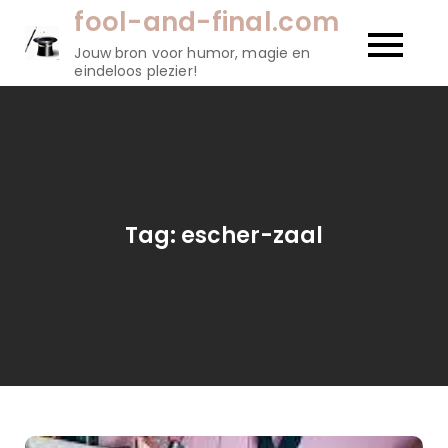
Naar
fool-and-final.com
de
Jouw bron voor humor, magie en
inhoud
eindeloos plezier!
gaan
Tag:
escher-zaal