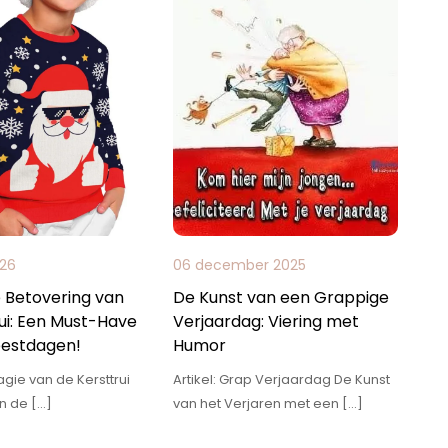
026
06 december 2025
 Betovering van
De Kunst van een Grappige
ui: Een Must-Have
Verjaardag: Viering met
eestdagen!
Humor
agie van de Kersttrui
Artikel: Grap Verjaardag De Kunst
n de […]
van het Verjaren met een […]