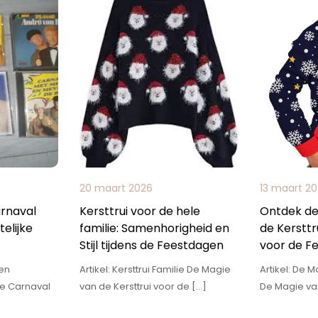
20 maart 2026
13 maart 2
rnaval
Kersttrui voor de hele
Ontdek de
elijke
familie: Samenhorigheid en
de Kersttr
Stijl tijdens de Feestdagen
voor de F
en
Artikel: Kersttrui Familie De Magie
Artikel: De M
e Carnaval
van de Kersttrui voor de […]
De Magie va