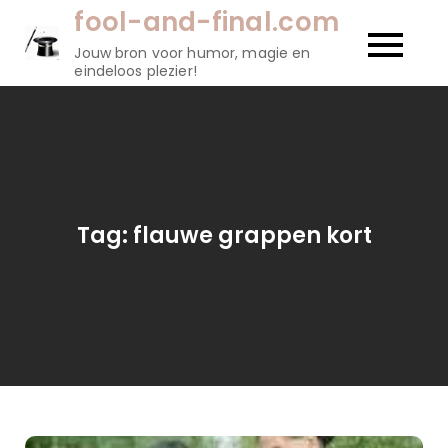
Naar
fool-and-final.com
de
Jouw bron voor humor, magie en
inhoud
eindeloos plezier!
gaan
Tag:
flauwe grappen kort