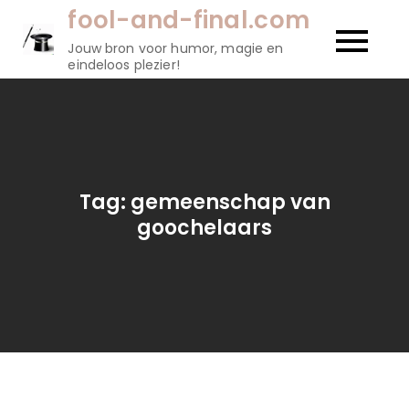
Naar
fool-and-final.com
de
Jouw bron voor humor, magie en
inhoud
eindeloos plezier!
gaan
Tag:
gemeenschap van
goochelaars