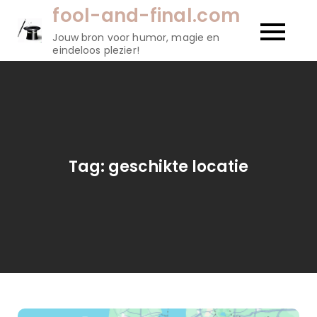
Naar
fool-and-final.com
de
Jouw bron voor humor, magie en
inhoud
eindeloos plezier!
gaan
Tag:
geschikte locatie