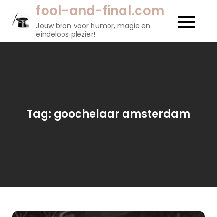
Naar
fool-and-final.com
de
Jouw bron voor humor, magie en
inhoud
eindeloos plezier!
gaan
Tag:
goochelaar amsterdam