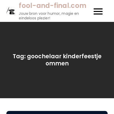
Naar
fool-and-final.com
de
Jouw bron voor humor, magie en
inhoud
eindeloos plezier!
gaan
Tag:
goochelaar kinderfeestje
ommen