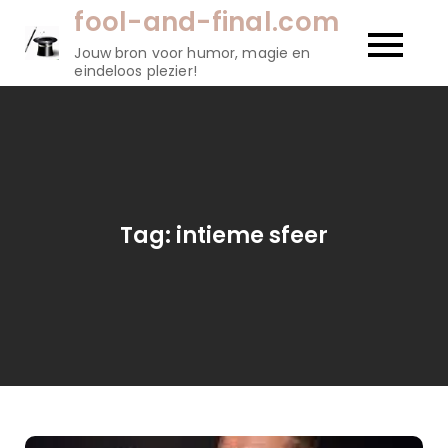
Naar
fool-and-final.com
de
Jouw bron voor humor, magie en
inhoud
eindeloos plezier!
gaan
Tag:
intieme sfeer