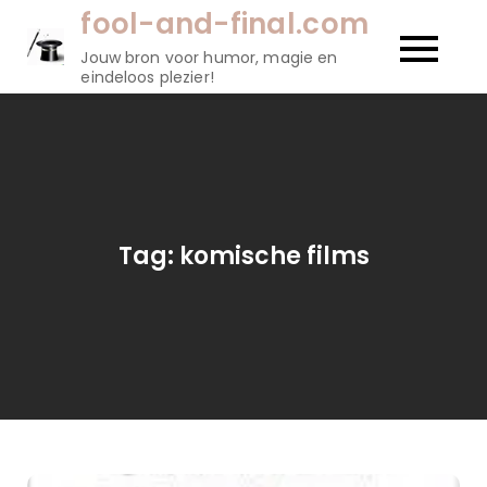
Naar
fool-and-final.com
de
Jouw bron voor humor, magie en
inhoud
eindeloos plezier!
gaan
Tag:
komische films