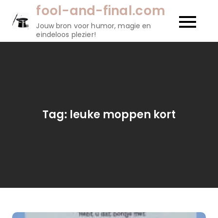
Naar
fool-and-final.com
de
Jouw bron voor humor, magie en
inhoud
eindeloos plezier!
gaan
Tag:
leuke moppen kort