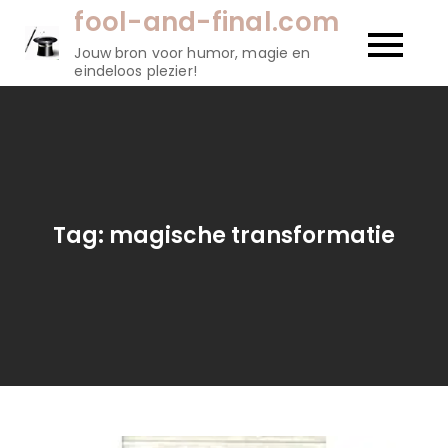
Naar
fool-and-final.com
de
Jouw bron voor humor, magie en
inhoud
eindeloos plezier!
gaan
Tag:
magische transformatie