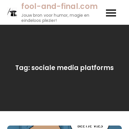
Naar
fool-and-final.com
de
Jouw bron voor humor, magie en
inhoud
eindeloos plezier!
gaan
Tag:
sociale media platforms