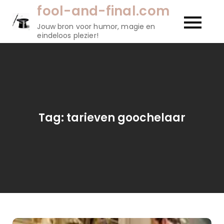
Naar
fool-and-final.com
de
Jouw bron voor humor, magie en
inhoud
eindeloos plezier!
gaan
Tag:
tarieven goochelaar