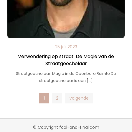
25 juli 2023
Verwondering op straat: De Magie van de
Straatgoochelaar
Straatgoochelaar: Magie in de Openbare Ruimte De
straatgoochelaar is een […]
Posts
1
2
Volgende
pagination
© Copyright fool-and-final.com