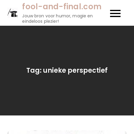
Naar
fool-and-final.com
de
Jouw bron voor humor, magie en
inhoud
eindeloos plezier!
gaan
Tag:
unieke perspectief