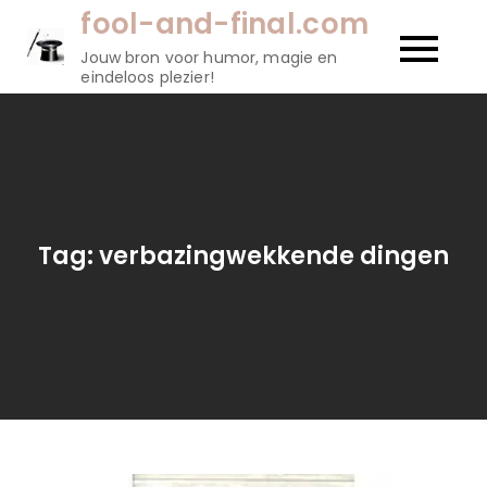
Naar
fool-and-final.com
de
Jouw bron voor humor, magie en
inhoud
eindeloos plezier!
gaan
Tag:
verbazingwekkende dingen