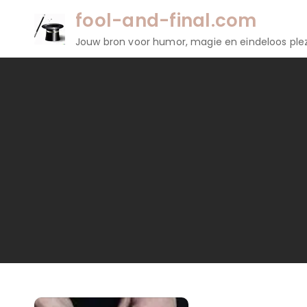
Naar
fool-and-final.com
de
Jouw bron voor humor, magie en eindeloos plez
inhoud
gaan