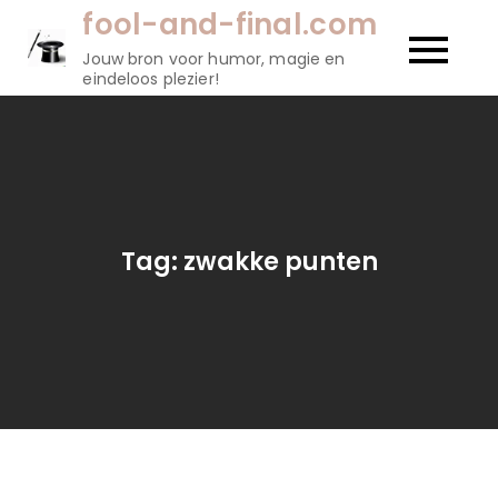
Naar
fool-and-final.com
de
Jouw bron voor humor, magie en
inhoud
eindeloos plezier!
gaan
Tag:
zwakke punten