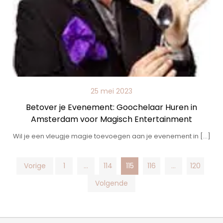
25 mei 2023
Betover je Evenement: Goochelaar Huren in
Amsterdam voor Magisch Entertainment
Wil je een vleugje magie toevoegen aan je evenement in […]
Posts
Vorige
1
…
114
115
116
…
120
Volgende
pagination