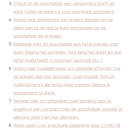
Check of de goochelaar een vergunning heeft en
waar nodig verzekerd is voor openbare optredens.
Vraag naar referenties van andere klanten om er
zeker van te zijn dat je kunt vertrouwen op de
goochelaar die je boekt.
Bespreek met de goochelaar wat hij/zij precies gaat
doen tijdens het optreden, hoe lang het duurt en wat
hij/zij nodig heeft (materiaal, techniek etc.).
Vraag naar mogelijkheden om speciale effecten toe
te voegen aan het optreden zoals muziek, licht of
rookmachine’s die extra sfeer creëren tijdens je
evenement of show..
Vergeet niet om afspraken over betaling vast te
leggen in een contract met de goochelaar voordat je
akkoord gaat met hun diensten..
Wees open over eventuele beperking door COVID-19