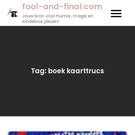
Naar
fool-and-final.com
de
Jouw bron voor humor, magie en
inhoud
eindeloos plezier!
gaan
Tag:
boek kaarttrucs