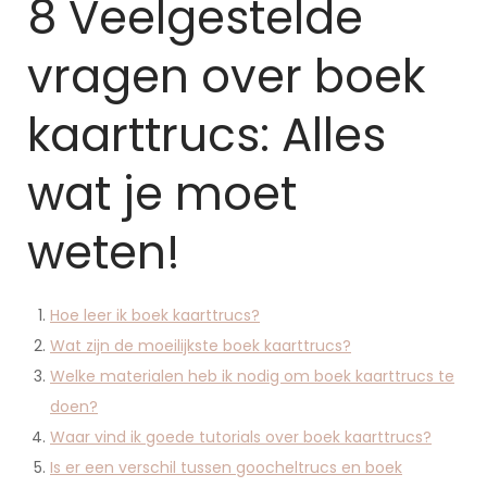
8 Veelgestelde
vragen over boek
kaarttrucs: Alles
wat je moet
weten!
Hoe leer ik boek kaarttrucs?
Wat zijn de moeilijkste boek kaarttrucs?
Welke materialen heb ik nodig om boek kaarttrucs te
doen?
Waar vind ik goede tutorials over boek kaarttrucs?
Is er een verschil tussen goocheltrucs en boek