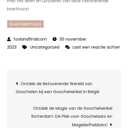
met het leren en uitvoeren van deze fascinerende
kaarttrucs!
boek kaarttrucs
30 november
2023
Uncategorized
Laat een reactie achter
op
Meester
de
Berichtnavigatie
Magie
Ontdek de Betoverende Wereld van
van
Goochelen bij een Goochelwinkel in België
Kaarttrucs
met
Ontdek de Magie van de Goochelwinkel
Dit
Rotterdam: Dé Plek voor Goochelaars en
Boek!
Magieliefhebbers!