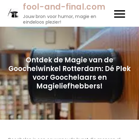
Naar
fool-and-final.com
de
Jouw bron voor humor, magie en
inhoud
eindeloos plezier!
gaan
Ontdek de Magie van de
Goochelwinkel Rotterdam: Dé Plek
voor Goochelaars en
Magieliefhebbers!