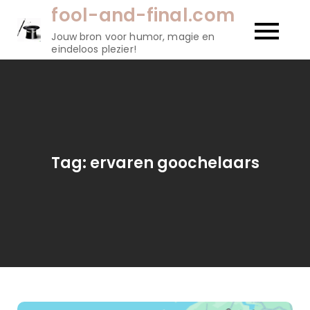
Naar
fool-and-final.com
de
Jouw bron voor humor, magie en
inhoud
eindeloos plezier!
gaan
Tag:
ervaren goochelaars