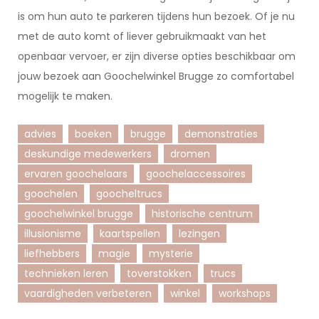
is om hun auto te parkeren tijdens hun bezoek. Of je nu
met de auto komt of liever gebruikmaakt van het
openbaar vervoer, er zijn diverse opties beschikbaar om
jouw bezoek aan Goochelwinkel Brugge zo comfortabel
mogelijk te maken.
advies
boeken
brugge
demonstraties
deskundige medewerkers
dromen
ervaren goochelaars
goochelaccessoires
goochelen
goocheltrucs
goochelwinkel brugge
historische centrum
illusionisme
kaartspellen
lezingen
liefhebbers
magie
mysterie
technieken leren
toverstokken
trucs
vaardigheden verbeteren
winkel
workshops