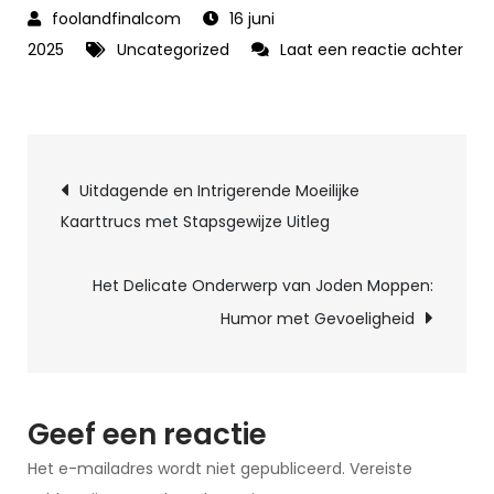
16 juni
2025
Uncategorized
Laat een reactie achter
op
Betoverende
Magie
Berichtnavigatie
bij
Uitdagende en Intrigerende Moeilijke
Goochelwinkel
Kaarttrucs met Stapsgewijze Uitleg
Brugge:
Ontdek
Het Delicate Onderwerp van Joden Moppen:
de
Humor met Gevoeligheid
Wonderen
van
Illusie
Geef een reactie
Het e-mailadres wordt niet gepubliceerd.
Vereiste