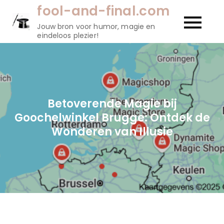
Naar
fool-and-final.com
de
Jouw bron voor humor, magie en
inhoud
eindeloos plezier!
gaan
Betoverende Magie bij
Goochelwinkel Brugge: Ontdek de
Wonderen van Illusie