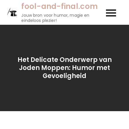
Naar
fool-and-final.com
de
Jouw bron voor humor, magie en
inhoud
eindeloos plezier!
gaan
Het Delicate Onderwerp van
Joden Moppen: Humor met
Gevoeligheid