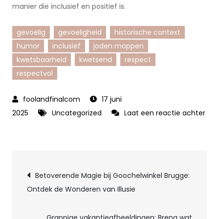
manier die inclusief en positief is.
gevoelig
gevoeligheid
historische context
humor
inclusief
joden moppen
kwetsbaarheid
kwetsend
respect
respectvol
17 juni
2025
Uncategorized
Laat een reactie achter
op
Het
Delicate
Berichtnavigatie
Onderwerp
Betoverende Magie bij Goochelwinkel Brugge:
van
Ontdek de Wonderen van Illusie
Joden
Moppen:
Grappige vakantieafbeeldingen: Breng wat