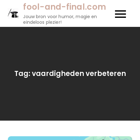
Naar
fool-and-final.com
de
Jouw bron voor humor, magie en
inhoud
eindeloos plezier!
gaan
Tag:
vaardigheden verbeteren