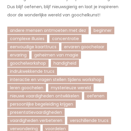
Dus blijf oefenen, blijf nieuwsgierig en laat je inspireren
door de wonderlijke wereld van goochelkunst!
andere mensen ontmoeten met dez
beginner
complexe illusies
concentratie
eenvoudige kaarttrucs
ervaren goochelaar
ervaring
geheimen van magie
goochelworkshop
handigheid
indrukwekkende trucs
interactie en vragen stellen tijdens workshop
leren goochelen
mysterieuze wereld
nieuwe vaardigheden ontwikkelen
oefenen
persoonlijke begeleiding krijgen
presentatievaardigheden
vaardigheden verbeteren
verschillende trucs
verwondering
voordelen