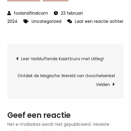
23 februari
2024
Uncategorized
Laat een reactie achter
op
Leer
de
Berichtnavigatie
Geheimen
Leer Verbluffende Kaarttrucs met Uitleg!
van
Magie
Ontdek de Magische Wereld van Goochelwinkel
met
Velden
een
Boeiende
Goochelworkshop
Geef een reactie
Het e-mailadres wordt niet gepubliceerd.
Vereiste