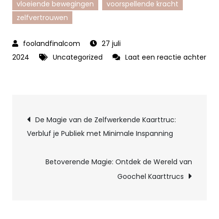
vloeiende bewegingen
voorspellende kracht
zelfvertrouwen
27 juli
2024
Uncategorized
Laat een reactie achter
op
Eenvoudige
en
Berichtnavigatie
Verbluffende
De Magie van de Zelfwerkende Kaarttruc:
Kaarttrucs:
Verbluf je Publiek met Minimale Inspanning
Maak
Indruk
Betoverende Magie: Ontdek de Wereld van
met
Goochel Kaarttrucs
Makkelijke
Magie!