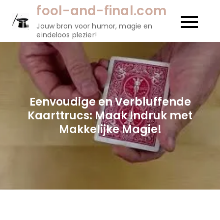
Naar
fool-and-final.com
de
Jouw bron voor humor, magie en
inhoud
eindeloos plezier!
gaan
Eenvoudige en Verbluffende
Kaarttrucs: Maak Indruk met
Makkelijke Magie!