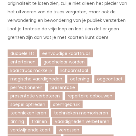
originaliteit te laten zien, zul je niet alleen het plezier van
het uitvoeren van de trucs vergroten, maar ook de
verwondering en bewondering van je publiek versterken.
Laat je fantasie de vrije loop en laat zien dat er geen
grenzen zijn aan wat je met kaarten kunt doen!
dubbele lift
eenvoudige kaarttrucs
entertainen
goochelaar worden
kaarttrucs makkelijk
lichaamstaal
magische vaardigheden
oefening
oogcontact
perfectioneren
presentatie
presentatie verbeteren
repertoire opbouwen
soepel optreden
stemgebruik
technieken leren
technieken memoriseren
timing
trainen
vaardigheden verbeteren
verdwijnende kaart
verrassen