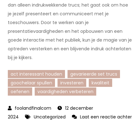
dan alleen indrukwekkende trucs; het gaat ook om hoe
je jezelf presenteert en communiceert met je
toeschouwers. Door te werken aan je
presentatievaardigheden en het opbouwen van een
goede interactie met het publiek, kun je de magie van je
optreden versterken en een blijvende indruk achterlaten
bij je kijkers.
act interessant houden
gevarieerde set trucs
goochelaar spullen
investeren
kwaliteit
oefenen
vaardigheden verbeteren
12 december
2024
Uncategorized
Laat een reactie achter
op
Ontdek