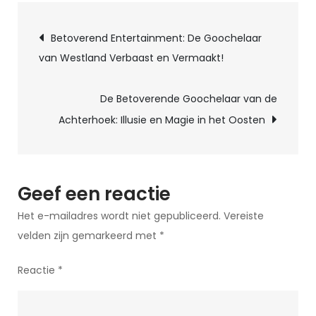
de
Berichtnavigatie
Magische
Betoverend Entertainment: De Goochelaar
Wereld
van Westland Verbaast en Vermaakt!
van
Goochelaar
De Betoverende Goochelaar van de
Spullen:
Achterhoek: Illusie en Magie in het Oosten
Essentiële
Uitrusting
voor
Elke
Geef een reactie
Goochelaar
Het e-mailadres wordt niet gepubliceerd.
Vereiste
velden zijn gemarkeerd met
*
Reactie
*