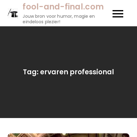
Naar
fool-and-final.com
de
Jouw bron voor humor, magie en
inhoud
eindeloos plezier!
gaan
Tag:
ervaren professional